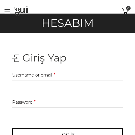
0
HESABIM
Giriş Yap
Gerekli
*
Username or email
Gerekli
*
Password
LOG IN