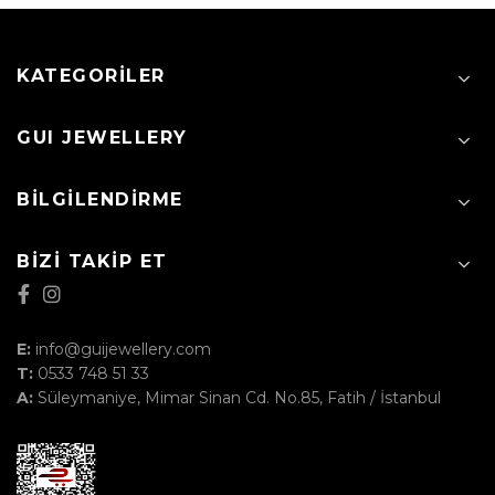
KATEGORILER
GUI JEWELLERY
BILGILENDIRME
BIZI TAKIP ET
E:
info@guijewellery.com
T:
0533 748 51 33
A:
Süleymaniye, Mimar Sinan Cd. No.85, Fatih / İstanbul