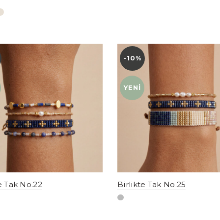
-10%
YENI
YENI
te Tak No.22
Birlikte Tak No.25