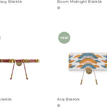
avy Bileklik
Boom Midnight Bileklik
YENI
YENI
ileklik
Aria Bileklik