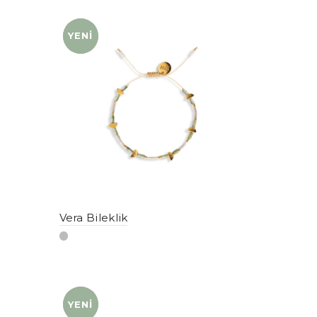
YENI
YENI
Vera Bileklik
YENI
YENI