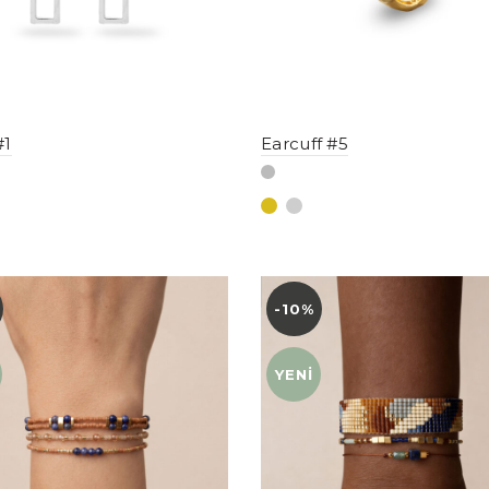
#1
Earcuff #5
-10%
YENI
YENI