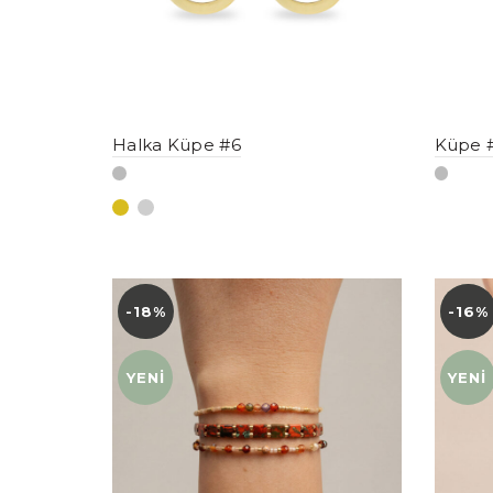
Halka Küpe #6
Küpe 
-18%
YENI
-16%
YENI
YENI
YENI