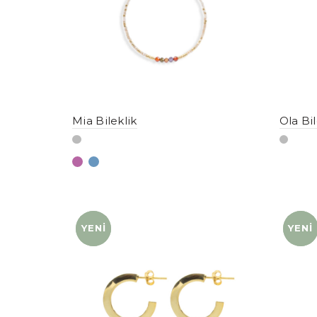
Mia Bileklik
Ola Bil
YENI
YENI
YENI
YENI