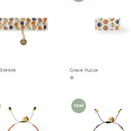
Bileklik
Grace Yüzük
YENI
YENI