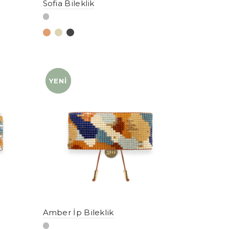
Sofia Bileklik
YENI
YENI
Amber İp Bileklik