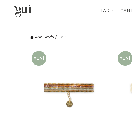
TAKI
ÇAN
Ana Sayfa
Takı
YENI
YENI
YENI
YENI