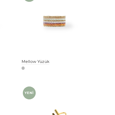
Mellow Yüzük
YENI
YENI