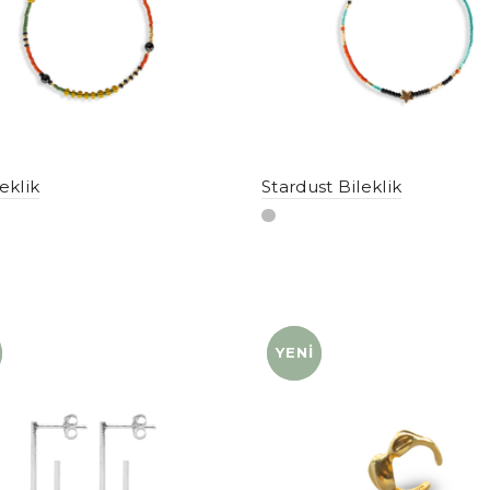
eklik
Stardust Bileklik
YENI
YENI