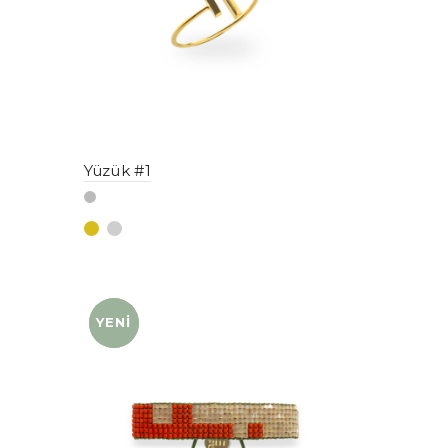
Yüzük #1
YENI
YENI