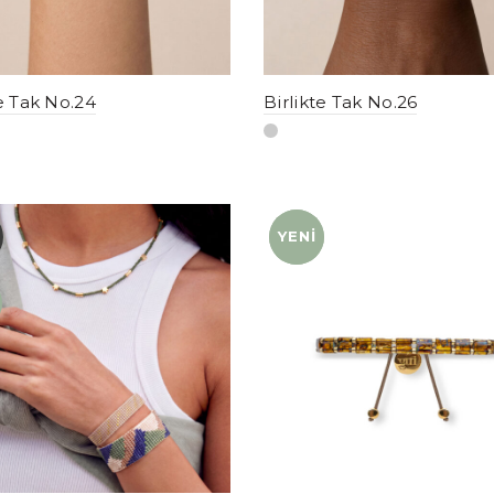
te Tak No.24
Birlikte Tak No.26
YENI
YENI