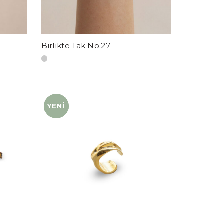
Birlikte Tak No.27
YENI
YENI