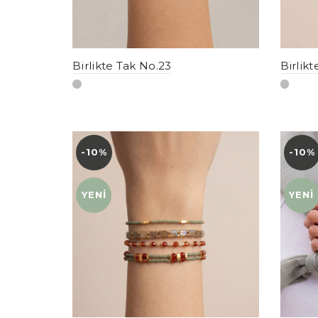
Birlikte Tak No.23
Birlik
-10%
YENI
-10%
YENI
YENI
YENI