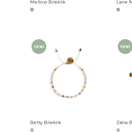
Mellow Bileklik
Lane N
YENI
YENI
YENI
YENI
Betty Bileklik
Zaha B