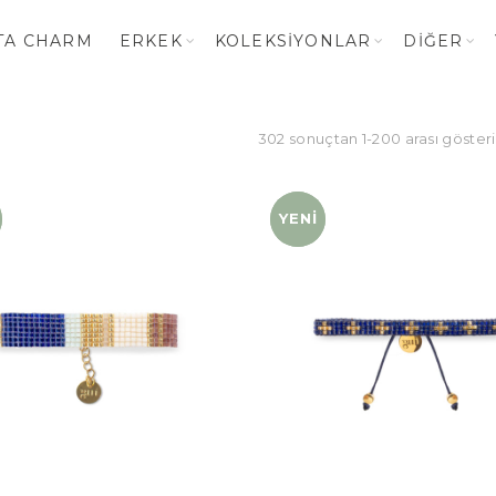
TA CHARM
ERKEK
KOLEKSIYONLAR
DIĞER
302 sonuçtan 1-200 arası gösteri
YENI
YENI