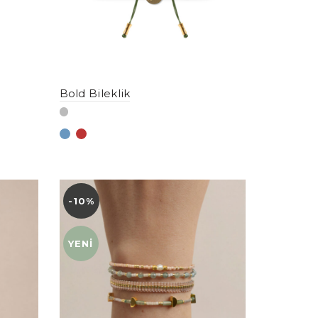
Bold Bileklik
-10%
YENI
YENI