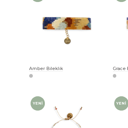
Amber Bileklik
Grace 
YENI
YENI
YENI
YENI