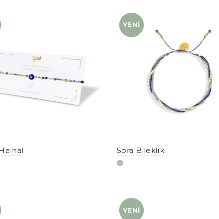
YENI
YENI
Halhal
Sora Bileklik
YENI
YENI