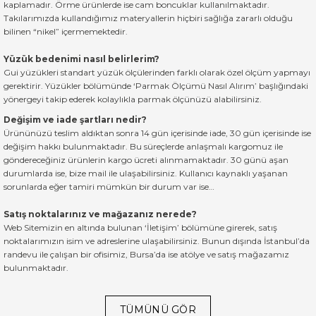
kaplamadır. Örme ürünlerde ise cam boncuklar kullanılmaktadır.
Takılarımızda kullandığımız materyallerin hiçbiri sağlığa zararlı olduğu
bilinen “nikel” içermemektedir.
Yüzük bedenimi nasıl belirlerim?
Gui yüzükleri standart yüzük ölçülerinden farklı olarak özel ölçüm yapmayı
gerektirir. Yüzükler bölümünde ‘Parmak Ölçümü Nasıl Alırım’ başlığındaki
yönergeyi takip ederek kolaylıkla parmak ölçünüzü alabilirsiniz.
Değişim ve iade şartları nedir?
Ürününüzü teslim aldıktan sonra 14 gün içerisinde iade, 30 gün içerisinde ise
değişim hakkı bulunmaktadır. Bu süreçlerde anlaşmalı kargomuz ile
göndereceğiniz ürünlerin kargo ücreti alınmamaktadır. 30 günü aşan
durumlarda ise, bize mail ile ulaşabilirsiniz. Kullanıcı kaynaklı yaşanan
sorunlarda eğer tamiri mümkün bir durum var ise…
Satış noktalarınız ve mağazanız nerede?
Web Sitemizin en altında bulunan ‘İletişim’ bölümüne girerek, satış
noktalarımızın isim ve adreslerine ulaşabilirsiniz. Bunun dışında İstanbul’da
randevu ile çalışan bir ofisimiz, Bursa’da ise atölye ve satış mağazamız
bulunmaktadır.
TÜMÜNÜ GÖR