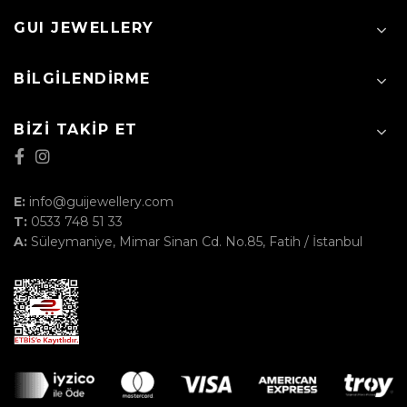
GUI JEWELLERY
BILGILENDIRME
BIZI TAKIP ET
E:
info@guijewellery.com
T:
0533 748 51 33
A:
Süleymaniye, Mimar Sinan Cd. No.85, Fatih / İstanbul