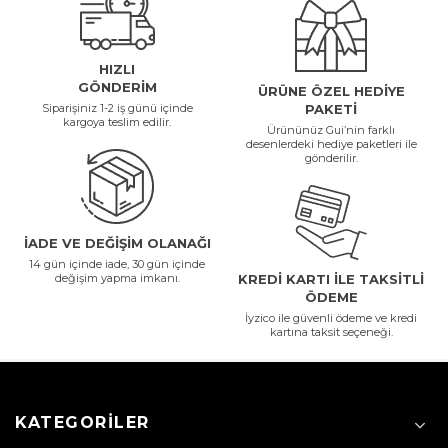
HIZLI
GÖNDERİM
ÜRÜNE ÖZEL HEDİYE
Siparişiniz 1-2 iş günü içinde
PAKETİ
kargoya teslim edilir.
Ürününüz Gui’nin farklı
desenlerdeki hediye paketleri ile
gönderilir.
İADE VE DEĞİŞİM OLANAĞI
14 gün içinde iade, 30 gün içinde
değişim yapma imkanı.
KREDİ KARTI İLE TAKSİTLİ
ÖDEME
İyzico ile güvenli ödeme ve kredi
kartına taksit seçeneği.
KATEGORILER