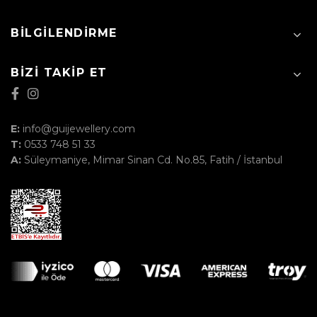
BILGILENDIRME
BIZI TAKIP ET
E:
info@guijewellery.com
T:
0533 748 51 33
A:
Süleymaniye, Mimar Sinan Cd. No.85, Fatih / İstanbul