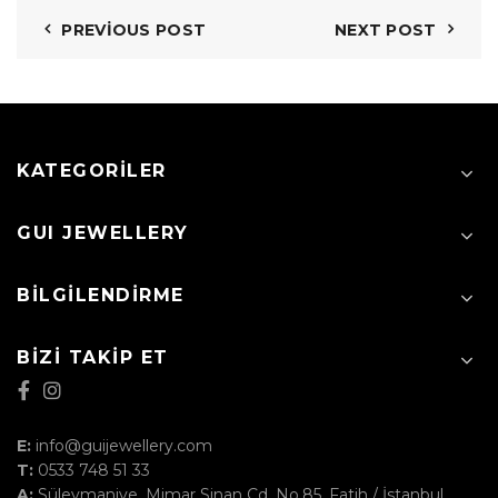
PREVIOUS POST
NEXT POST
KATEGORILER
GUI JEWELLERY
BILGILENDIRME
BIZI TAKIP ET
E:
info@guijewellery.com
T:
0533 748 51 33
A:
Süleymaniye, Mimar Sinan Cd. No.85, Fatih / İstanbul