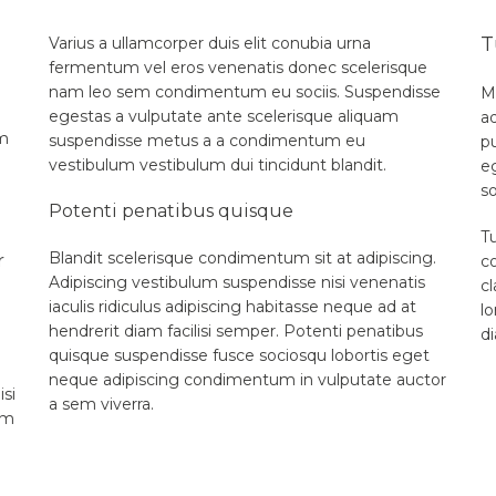
T
Varius a ullamcorper duis elit conubia urna
fermentum vel eros venenatis donec scelerisque
nam leo sem condimentum eu sociis. Suspendisse
M
egestas a vulputate ante scelerisque aliquam
a
um
suspendisse metus a a condimentum eu
p
vestibulum vestibulum dui tincidunt blandit.
e
so
Potenti penatibus quisque
T
Blandit scelerisque condimentum sit at adipiscing.
r
c
Adipiscing vestibulum suspendisse nisi venenatis
cl
iaculis ridiculus adipiscing habitasse neque ad at
l
hendrerit diam facilisi semper. Potenti penatibus
di
quisque suspendisse fusce sociosqu lobortis eget
neque adipiscing condimentum in vulputate auctor
isi
a sem viverra.
um