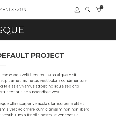
0
YENI SEZON
ISQUE
DEFAULT PROJECT
t commodo velit hendrerit urna aliquam sit
uscipit amet nisi netus vestibulum condimentum
ci fa a as a vivamus adipiscing ligula sed orci.
rturient at a ac suspendisse vest.
eque ullamcorper vehicula ullamcorper a elit et
iam a velit ac ornare cum dignissim non non libero
l vestibulum a fringilla nostra ut venenatis a