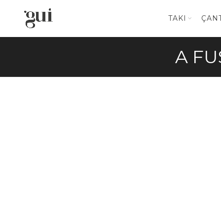
TAKI
ÇAN
A FU