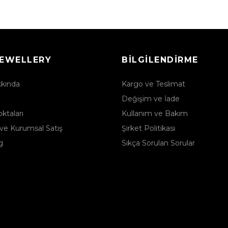
JEWELLERY
BILGILENDIRME
kkında
Kargo ve Teslimat
Değişim ve İade
ktaları
Kullanım ve Bakım
ve Kurumsal Satış
Şirket Politikası
g
Sıkça Sorulan Sorular