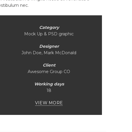
estibulum nec.
Category
Mock Up & PSD graphic
Designer
John Doe, Mark McDonald
Client
Awesome Group CO
Working days
18
VIEW MORE