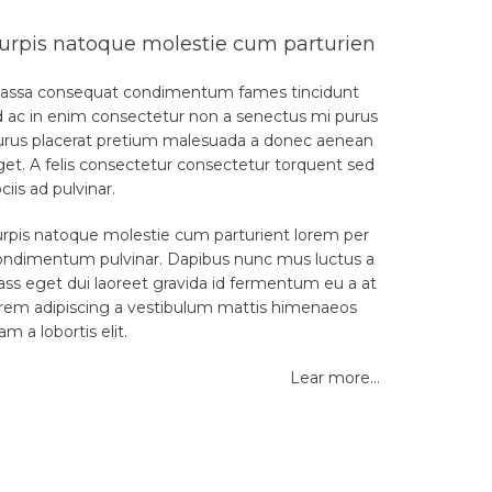
urpis natoque molestie cum parturien
assa consequat condimentum fames tincidunt
d ac in enim consectetur non a senectus mi purus
urus placerat pretium malesuada a donec aenean
get. A felis consectetur consectetur torquent sed
ciis ad pulvinar.
urpis natoque molestie cum parturient lorem per
ondimentum pulvinar. Dapibus nunc mus luctus a
ass eget dui laoreet gravida id fermentum eu a at
orem adipiscing a vestibulum mattis himenaeos
am a lobortis elit.
Lear more…