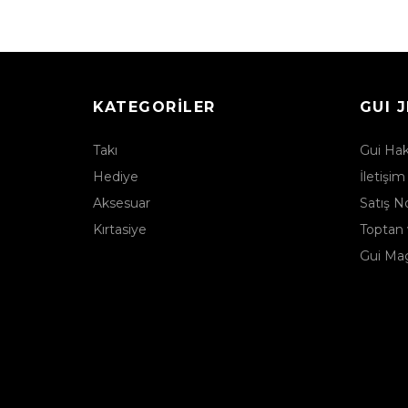
KATEGORILER
GUI 
Takı
Gui Ha
Hediye
İletişim
Aksesuar
Satış No
Kırtasiye
Toptan 
Gui Ma