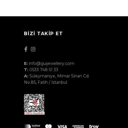
BIZI TAKIP ET
E:
info@guijewellery.com
T:
0533 748 51 33
A:
Süleymaniye, Mimar Sinan Cd.
No.85, Fatih / İstanbul