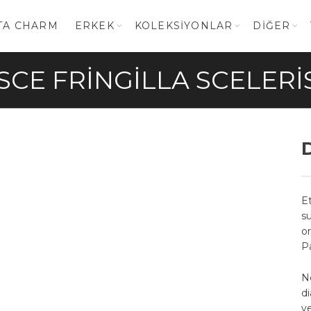
TA CHARM
ERKEK
KOLEKSIYONLAR
DIĞER
SCE FRINGILLA SCELER
E
s
or
Pa
N
d
ve