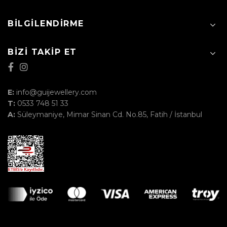
BILGILENDIRME
BIZI TAKIP ET
E:
info@guijewellery.com
T:
0533 748 51 33
A:
Süleymaniye, Mimar Sinan Cd. No.85, Fatih / İstanbul