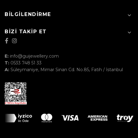
BILGILENDIRME
BIZI TAKIP ET
E:
info@guijewellery.com
T:
0533 748 51 33
A:
Süleymaniye, Mimar Sinan Cd. No.85, Fatih / İstanbul