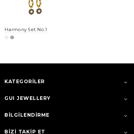
Harmony Set No.1
KATEGORILER
GUI JEWELLERY
BILGILENDIRME
BIZI TAKIP ET