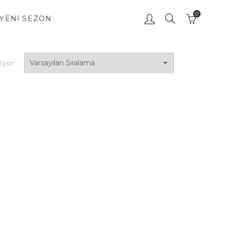
0
YENI SEZON
liyor