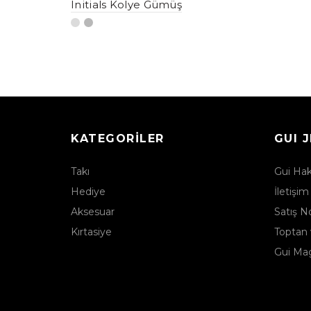
Initials Kolye Gümüş
KATEGORILER
GUI 
Takı
Gui Ha
Hediye
İletişim
Aksesuar
Satış No
Kırtasiye
Toptan 
Gui Ma