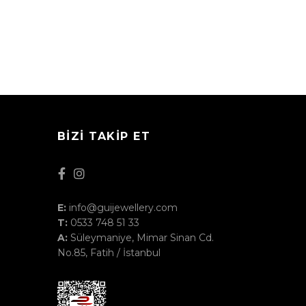
BIZI TAKIP ET
E:
info@guijewellery.com
T:
0533 748 51 33
A:
Süleymaniye, Mimar Sinan Cd.
No.85, Fatih / İstanbul