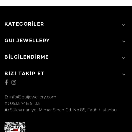
KATEGORILER
GUI JEWELLERY
BILGILENDIRME
BIZI TAKIP ET
E:
info@guijewellery.com
T:
0533 748 51 33
A:
Süleymaniye, Mimar Sinan Cd. No.85, Fatih / İstanbul