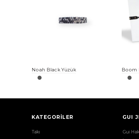
Noah Black Yüzük
Boom B
KATEGORILER
GUI 
Takı
Gui Ha