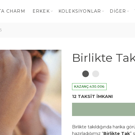
TA CHARM
ERKEK
KOLEKSIYONLAR
DIĞER
5
Birlikte Ta
KAZANÇ:
430.00
₺
12 TAKSİT İMKANI
Birlikte takıldığında harika gö
hazırladığımız “
Birlikte Tak
” 