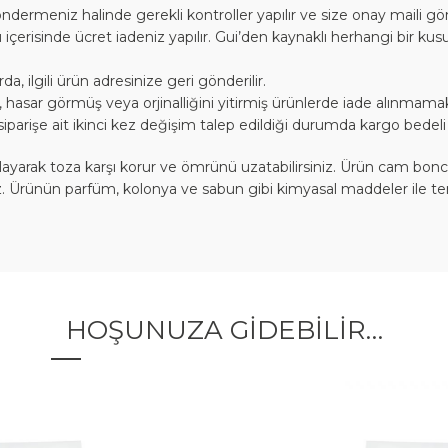
ndermeniz halinde gerekli kontroller yapılır ve size onay maili gönd
 içerisinde ücret iadeniz yapılır. Gui’den kaynaklı herhangi bir ku
 ilgili ürün adresinize geri gönderilir.
ış, hasar görmüş veya orjinalliğini yitirmiş ürünlerde iade alınmamak
siparişe ait ikinci kez değişim talep edildiği durumda kargo bedeli 
rak toza karşı korur ve ömrünü uzatabilirsiniz. Ürün cam boncukla
riz. Ürünün parfüm, kolonya ve sabun gibi kimyasal maddeler ile t
HOŞUNUZA GIDEBILIR…