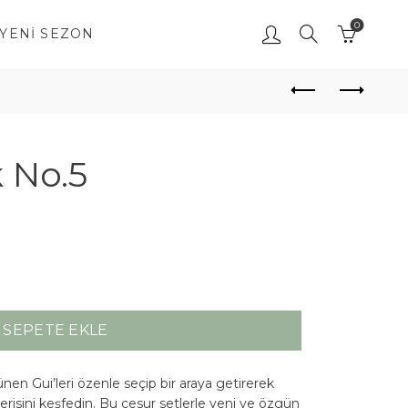
0
YENI SEZON
k No.5
SEPETE EKLE
rünen Gui’leri özenle seçip bir araya getirerek
serisini keşfedin. Bu cesur setlerle yeni ve özgün