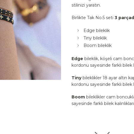
stilinizi yaratın.
Birlikte Tak No.5 seti
3 parça
Edge bileklik
Tiny bileklik
Boom bileklik
Edge
bileklik, köşeli cam boncu
kordonu sayesinde farklı bilek 
Tiny
bileklikler 18 ayar altın k
kordonu sayesinde farklı bilek 
Boom
bileklikler cam boncuklar
sayesinde farklı bilek kalınlıkl