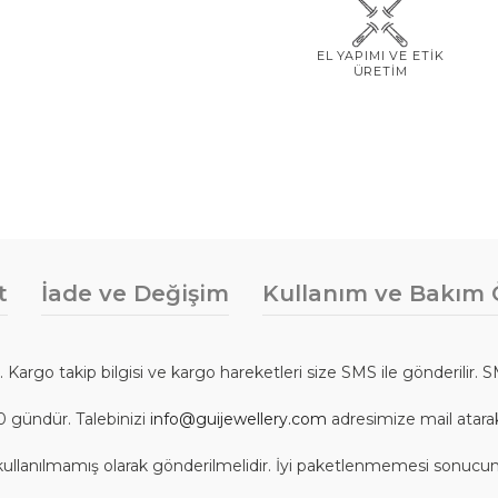
EL YAPIMI VE ETİK
ÜRETİM
t
İade ve Değişim
Kullanım ve Bakım Ö
r. Kargo takip bilgisi ve kargo hareketleri size SMS ile gönderilir. 
0 gündür. Talebinizi
info@guijewellery.com
adresimize mail atarak i
nda, kullanılmamış olarak gönderilmelidir. İyi paketlenmemesi sonu