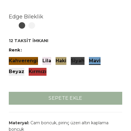
Edge Bileklik
12 TAKSİT İMKANI
Renk
Kahverengi
Lila
Haki
Siyah
Mavi
Beyaz
Kırmızı
SEPETE EKLE
Materyal:
Cam boncuk, pirinç üzeri altın kaplama
boncuk