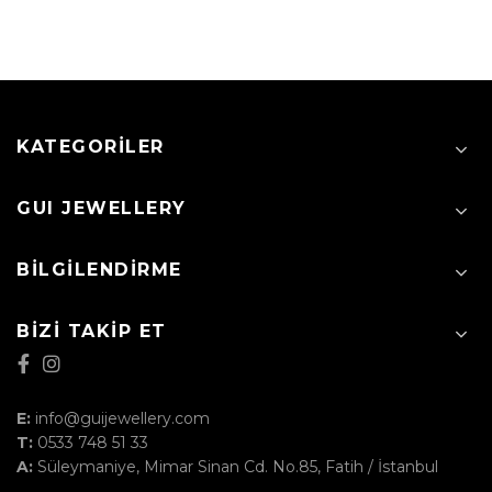
KATEGORILER
GUI JEWELLERY
BILGILENDIRME
BIZI TAKIP ET
E:
info@guijewellery.com
T:
0533 748 51 33
A:
Süleymaniye, Mimar Sinan Cd. No.85, Fatih / İstanbul