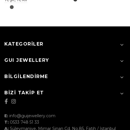
KATEGORILER
GUI JEWELLERY
BILGILENDIRME
BIZI TAKIP ET
E:
info@guijewellery.com
T:
0533 748 51 33
A:
Süleymaniye, Mimar Sinan Cd. No.85, Fatih / İstanbul