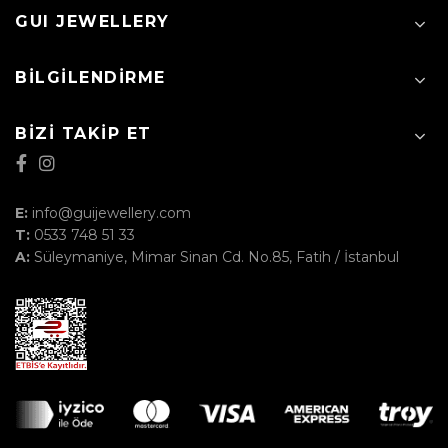
GUI JEWELLERY
BILGILENDIRME
BIZI TAKIP ET
E:
info@guijewellery.com
T:
0533 748 51 33
A:
Süleymaniye, Mimar Sinan Cd. No.85, Fatih / İstanbul