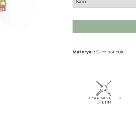
Materyal :
Cam boncuk
EL YAPIMI VE ETİK
ÜRETİM