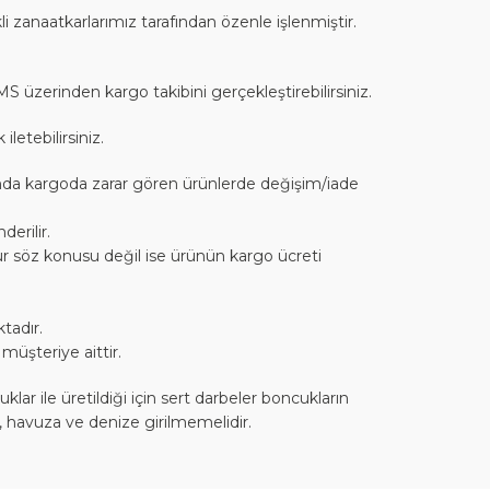
li zanaatkarlarımız tarafından özenle işlenmiştir.
SMS üzerinden kargo takibini gerçekleştirebilirsiniz.
letebilirsiniz.
cunda kargoda zarar gören ürünlerde değişim/iade
erilir.
sur söz konusu değil ise ürünün kargo ücreti
tadır.
müşteriye aittir.
r ile üretildiği için sert darbeler boncukların
, havuza ve denize girilmemelidir.