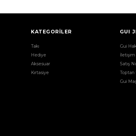
KATEGORILER
GUI 
Takı
Gui Ha
Hediye
İletişim
Aksesuar
Satış No
Kırtasiye
Toptan 
Gui Ma