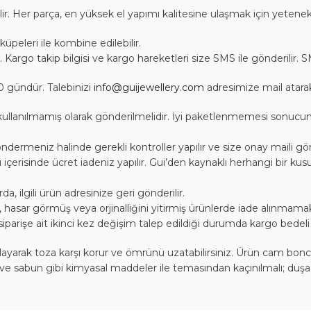
lir. Her parça, en yüksek el yapımı kalitesine ulaşmak için yetenek
küpeleri ile kombine edilebilir.
r. Kargo takip bilgisi ve kargo hareketleri size SMS ile gönderilir. 
0 gündür. Talebinizi
info@guijewellery.com
adresimize mail atarak i
nda, kullanılmamış olarak gönderilmelidir. İyi paketlenmemesi sonu
ndermeniz halinde gerekli kontroller yapılır ve size onay maili gönd
 içerisinde ücret iadeniz yapılır. Gui’den kaynaklı herhangi bir ku
 ilgili ürün adresinize geri gönderilir.
ış, hasar görmüş veya orjinalliğini yitirmiş ürünlerde iade alınmamak
siparişe ait ikinci kez değişim talep edildiği durumda kargo bedeli 
rak toza karşı korur ve ömrünü uzatabilirsiniz. Ürün cam boncukla
 ve sabun gibi kimyasal maddeler ile temasından kaçınılmalı; duşa