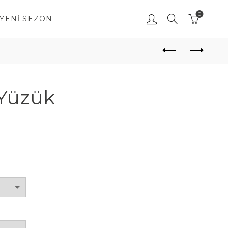
0
YENI SEZON
Yüzük