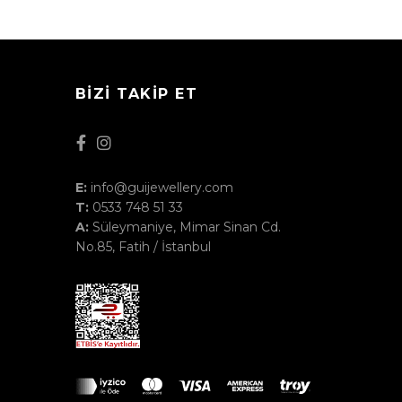
BIZI TAKIP ET
E:
info@guijewellery.com
T:
0533 748 51 33
A:
Süleymaniye, Mimar Sinan Cd.
No.85, Fatih / İstanbul