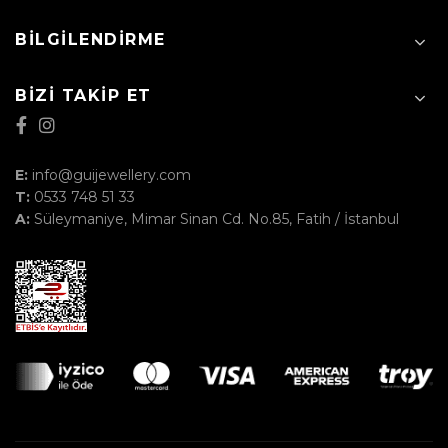
BILGILENDIRME
BIZI TAKIP ET
E:
info@guijewellery.com
T:
0533 748 51 33
A:
Süleymaniye, Mimar Sinan Cd. No.85, Fatih / İstanbul