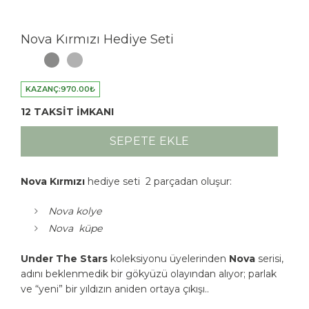
Nova Kırmızı Hediye Seti
KAZANÇ:
970.00
₺
12 TAKSİT İMKANI
SEPETE EKLE
Nova Kırmızı
hediye seti 2 parçadan oluşur:
Nova kolye
Nova küpe
Under The Stars
koleksiyonu üyelerinden
Nova
serisi,
adını beklenmedik bir gökyüzü olayından alıyor; parlak
ve “yeni” bir yıldızın aniden ortaya çıkışı..