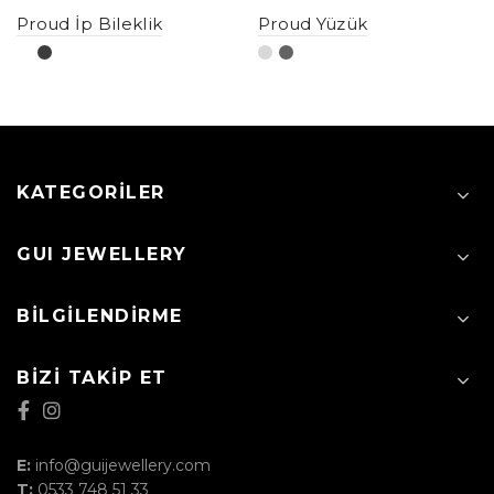
Proud İp Bileklik
Proud Yüzük
KATEGORILER
GUI JEWELLERY
BILGILENDIRME
BIZI TAKIP ET
E:
info@guijewellery.com
T:
0533 748 51 33