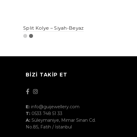
Split Kolye – Siyah-Beyaz
BIZI TAKIP ET
E:
info@guijewellery.com
T:
0533 748 51 33
A:
Süleymaniye, Mimar Sinan Cd.
No.85, Fatih / İstanbul