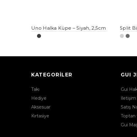
Uno Halka Küpe – Siyah, 2,5cm
Split B
KATEGORILER
GUI 
Takı
Gui Ha
Hediye
İletişim
Aksesuar
Satış No
Kırtasiye
Toptan 
Gui Ma