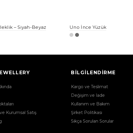
ileklik – Siyah-Beyaz
Uno İnce Yüzük
JEWELLERY
BILGILENDIRME
kkında
Kargo ve Teslimat
Değişim ve İade
ktaları
Kullanım ve Bakım
ve Kurumsal Satış
Şirket Politikası
g
Sıkça Sorulan Sorular