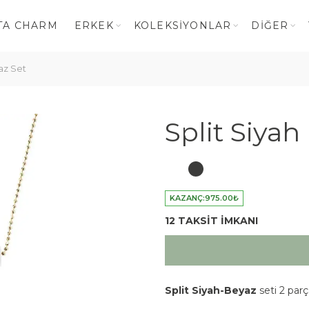
TA CHARM
ERKEK
KOLEKSIYONLAR
DIĞER
az Set
Split Siyah
KAZANÇ:
975.00
₺
12 TAKSİT İMKANI
Split Siyah-Beyaz
seti 2 par