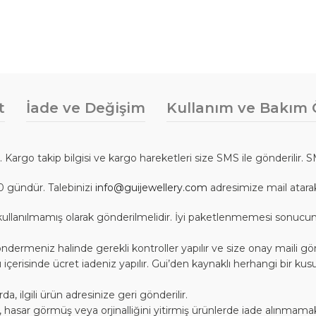
t
İade ve Değişim
Kullanım ve Bakım Ö
r. Kargo takip bilgisi ve kargo hareketleri size SMS ile gönderilir. 
0 gündür. Talebinizi
info@guijewellery.com
adresimize mail atarak i
nda, kullanılmamış olarak gönderilmelidir. İyi paketlenmemesi sonu
ndermeniz halinde gerekli kontroller yapılır ve size onay maili gönd
 içerisinde ücret iadeniz yapılır. Gui’den kaynaklı herhangi bir ku
 ilgili ürün adresinize geri gönderilir.
ış, hasar görmüş veya orjinalliğini yitirmiş ürünlerde iade alınmamak