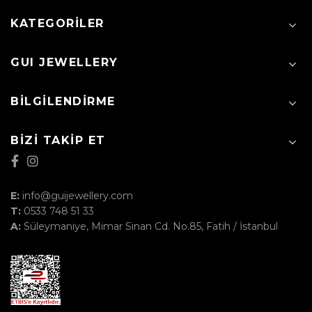
KATEGORILER
GUI JEWELLERY
BILGILENDIRME
BIZI TAKIP ET
E:
info@guijewellery.com
T:
0533 748 51 33
A:
Süleymaniye, Mimar Sinan Cd. No.85, Fatih / İstanbul