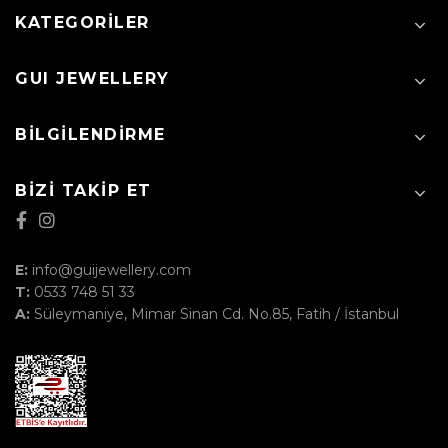
KATEGORILER
GUI JEWELLERY
BILGILENDIRME
BIZI TAKIP ET
E:
info@guijewellery.com
T:
0533 748 51 33
A:
Süleymaniye, Mimar Sinan Cd. No.85, Fatih / İstanbul