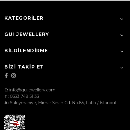
KATEGORILER
GUI JEWELLERY
BILGILENDIRME
BIZI TAKIP ET
E:
info@guijewellery.com
T:
0533 748 51 33
A:
Süleymaniye, Mimar Sinan Cd. No.85, Fatih / İstanbul