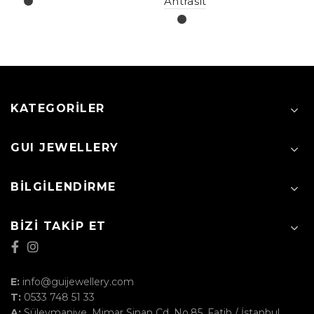
Antrasit
KATEGORILER
GUI JEWELLERY
BILGILENDIRME
BIZI TAKIP ET
E:
info@guijewellery.com
T:
0533 748 51 33
A:
Süleymaniye, Mimar Sinan Cd. No.85, Fatih / İstanbul