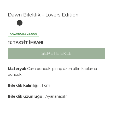
Dawn Bileklik – Lovers Edition
KAZANÇ:
1,375.00
₺
12 TAKSİT İMKANI
SEPETE EKLE
Materyal:
Cam boncuk, pirinç üzeri altın kaplama
boncuk
Bileklik kalınlığı :
1 cm
Bileklik uzunluğu :
Ayarlanabilir