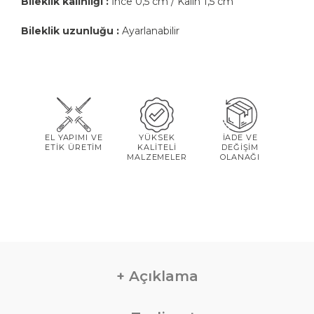
Bileklik kalınlığı :
İnce 0,5 cm / Kalın 1,5 cm
Bileklik uzunluğu :
Ayarlanabilir
EL YAPIMI VE
YÜKSEK
İADE VE
ETİK ÜRETİM
KALİTELİ
DEĞİŞİM
MALZEMELER
OLANAĞI
Açıklama