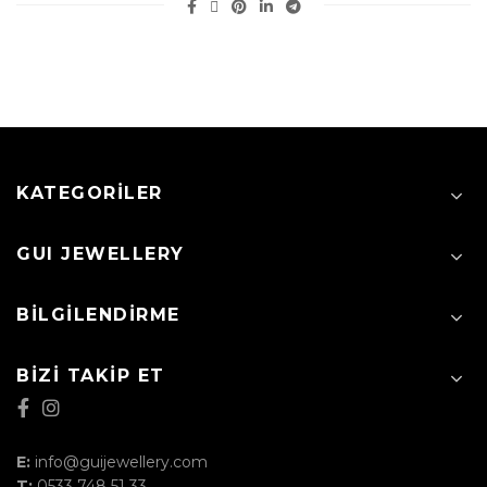
KATEGORILER
GUI JEWELLERY
BILGILENDIRME
BIZI TAKIP ET
E:
info@guijewellery.com
T:
0533 748 51 33