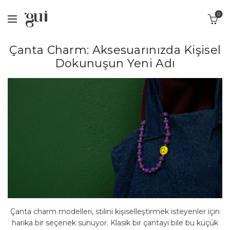
0
Çanta Charm: Aksesuarınızda Kişisel
Dokunuşun Yeni Adı
Çanta charm modelleri, stilini kişiselleştirmek isteyenler için
harika bir seçenek sunuyor. Klasik bir çantayı bile bu küçük