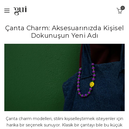
0
Çanta Charm: Aksesuarınızda Kişisel
Dokunuşun Yeni Adı
Çanta charm modelleri, stilini kişiselleştirmek isteyenler için
harika bir seçenek sunuyor. Klasik bir çantayı bile bu küçük