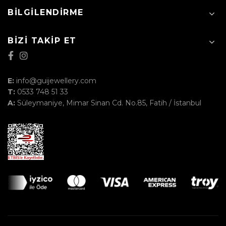
BILGILENDIRME
BIZI TAKIP ET
E:
info@guijewellery.com
T:
0533 748 51 33
A:
Süleymaniye, Mimar Sinan Cd. No.85, Fatih / İstanbul