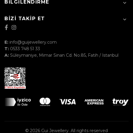
BILGILENDIRME
BIZI TAKIP ET
E:
info@guijewellery.com
T:
0533 748 51 33
A:
Süleymaniye, Mimar Sinan Cd. No.85, Fatih / İstanbul
© 2026
Gui Jewellery
. All rights reserved